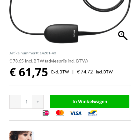
Artikelnummer#: 14201-40
€ 78,65
Incl. BTW (adviesprijs incl. BTW)
€
61,75
|
€
74,72
Excl. BTW
Incl. BTW
Jabra
In Winkelwagen
LINK
EHS
adapter
(Panasonic)