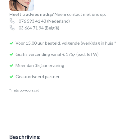
aantal
Heeft u advies nodig?
Neem contact met ons op:
076 593 41 43
(Nederland)
03 664 71 94
(België)
Voor 15.00 uur besteld, volgende (werk)dag in huis *
Gratis verzending vanaf € 175,- (excl. BTW)
Meer dan 35 jaar ervaring
Geautoriseerd partner
* mits op voorraad
Beschrijving