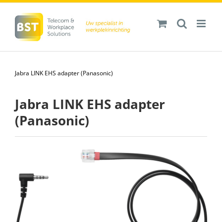
Ga
naar
inhoud
Jabra LINK EHS adapter (Panasonic)
Jabra LINK EHS adapter
(Panasonic)