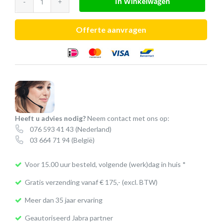
In Winkelwagen
oorkussen
leer
Offerte aanvragen
(Evolve2
50/55)
|
2
stuks
aantal
Heeft u advies nodig?
Neem contact met ons op:
076 593 41 43
(Nederland)
03 664 71 94
(België)
Voor 15.00 uur besteld, volgende (werk)dag in huis *
Gratis verzending vanaf € 175,- (excl. BTW)
Meer dan 35 jaar ervaring
Geautoriseerd Jabra partner