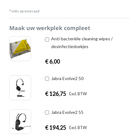
* mits op voorraad
Maak uw werkplek compleet
Anti-bacteriële cleaning wipes /
desinfectiedoekjes
€
6,00
Jabra Evolve2 50
€
126,75
|
Excl. BTW
Incl. BTW
Jabra Evolve2 55
€
194,25
|
Excl. BTW
Incl. BTW