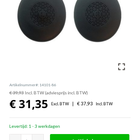
Artikelnummer#: 14101-86
€ 39,93
Incl. BTW (adviesprijs incl. BTW)
€
31,35
|
€
37,93
Excl. BTW
Incl. BTW
Levertijd: 1 - 3 werkdagen
Jabra