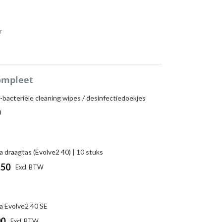
r
ompleet
-bacteriële cleaning wipes / desinfectiedoekjes
0
a draagtas (Evolve2 40) | 10 stuks
,50
|
Excl. BTW
Incl. BTW
a Evolve2 40 SE
00
|
Excl. BTW
Incl. BTW