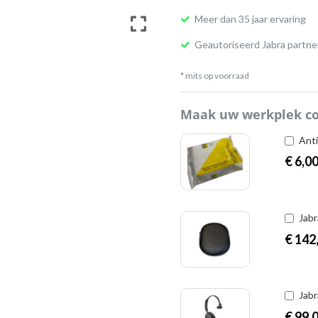
Meer dan 35 jaar ervaring
Geautoriseerd Jabra partne
* mits op voorraad
Maak uw werkplek c
Anti
€
6,0
Jabr
€
142
Jabr
€
99,