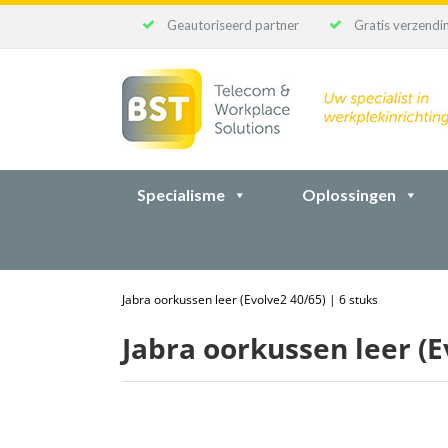
Geautoriseerd partner
Gratis verzendin
Ga
naar
inhoud
Specialisme
Oplossingen
Jabra oorkussen leer (Evolve2 40/65) | 6 stuks
Jabra oorkussen leer (E