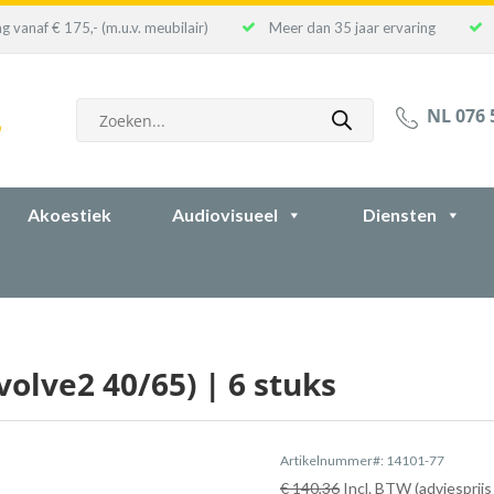
g vanaf € 175,- (m.u.v. meubilair)
Meer dan 35 jaar ervaring
Producten
NL 076 
zoeken
Akoestiek
Audiovisueel
Diensten
volve2 40/65) | 6 stuks
Artikelnummer#: 14101-77
€ 140,36
Incl. BTW (adviesprijs