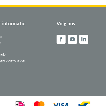
 informatie
Volg ons
ct
n
hulp
ene voorwaarden