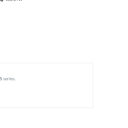
65
series.