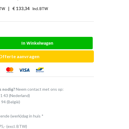
|
€
133,34
BTW
Incl. BTW
In Winkelwagen
Offerte aanvragen
s nodig?
Neem contact met ons op:
41 43
(Nederland)
 94
(België)
gende (werk)dag in huis *
75,- (excl. BTW)