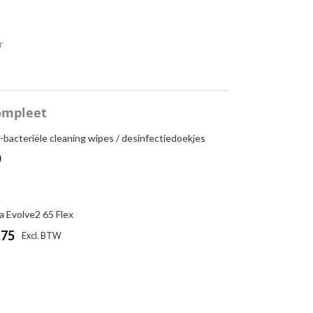
r
ompleet
-bacteriële cleaning wipes / desinfectiedoekjes
0
a Evolve2 65 Flex
,75
|
Excl. BTW
Incl. BTW