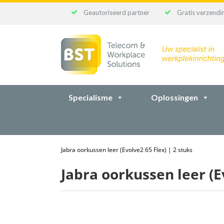
Geautoriseerd partner
Gratis verzendin
Ga
naar
inhoud
Specialisme
Oplossingen
Jabra oorkussen leer (Evolve2 65 Flex) | 2 stuks
Jabra oorkussen leer (Ev