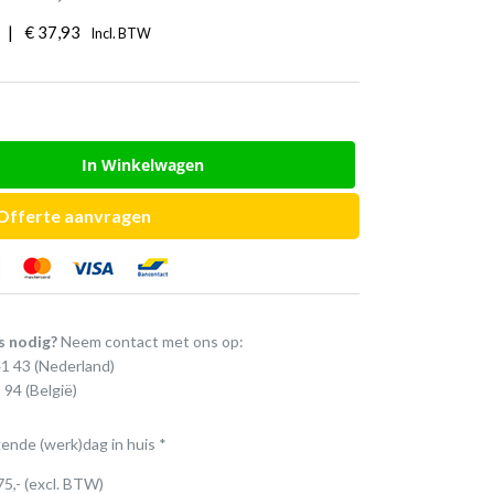
|
€
37,93
Incl. BTW
In Winkelwagen
Offerte aanvragen
s nodig?
Neem contact met ons op:
41 43
(Nederland)
 94
(België)
gende (werk)dag in huis *
75,- (excl. BTW)