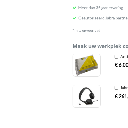
Meer dan 35 jaar ervaring
Geautoriseerd Jabra partne
* mits op voorraad
Maak uw werkplek c
Anti
€
6,0
Jabr
€
261