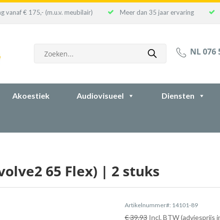
g vanaf € 175,- (m.u.v. meubilair)
Meer dan 35 jaar ervaring
Producten
NL 076 
zoeken
Akoestiek
Audiovisueel
Diensten
olve2 65 Flex) | 2 stuks
Artikelnummer#: 14101-89
€ 39,93
Incl. BTW (adviesprijs 