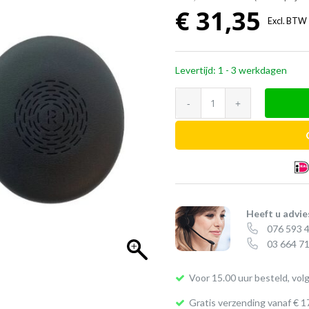
€
31,35
Excl. BTW
Levertijd: 1 - 3 werkdagen
Jabra
oorkussen
leer
(Evolve2
65
Flex)
|
Heeft u advie
076 593 
2
03 664 71
stuks
aantal
Voor 15.00 uur besteld, vol
Gratis verzending vanaf € 1