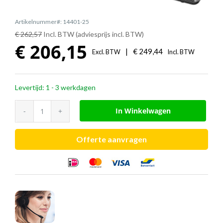
Artikelnummer#: 14401-25
€ 262,57
Incl. BTW (adviesprijs incl. BTW)
€
206,15
|
€
249,44
Excl. BTW
Incl. BTW
Levertijd: 1 - 3 werkdagen
Jabra
In Winkelwagen
vervangende
headset
Offerte aanvragen
(Engage
55/65/75
mono)
aantal