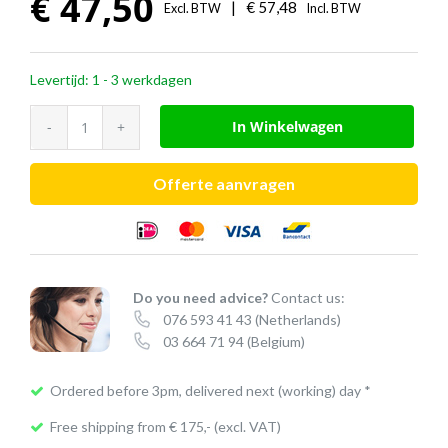
€
47,50
|
€
57,48
Excl. BTW
Incl. BTW
Levertijd: 1 - 3 werkdagen
Jabra
In Winkelwagen
bureaulader
(PRO™
Offerte aanvragen
900
serie)
aantal
Do you need advice?
Contact us:
076 593 41 43
(Netherlands)
03 664 71 94
(Belgium)
Ordered before 3pm, delivered next (working) day *
Free shipping from € 175,- (excl. VAT)