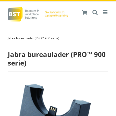
Ga
naar
inhoud
Jabra bureaulader (PRO™ 900 serie)
Jabra bureaulader (PRO™ 900
serie)