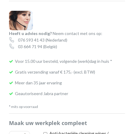
adapter
aantal
Heeft u advies nodig?
Neem contact met ons op:
076 593 41 43
(Nederland)
03 664 71 94
(België)
Voor 15.00 uur besteld, volgende (werk)dag in huis *
Gratis verzending vanaf € 175,- (excl. BTW)
Meer dan 35 jaar ervaring
Geautoriseerd Jabra partner
* mits op voorraad
Maak uw werkplek compleet
Anti-bacteriële cleaning wipes /