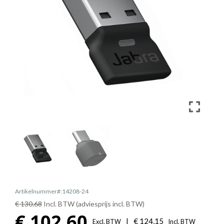
Artikelnummer#:14208-24
€ 130.68
Incl. BTW (adviesprijs incl. BTW)
€
102,60
|
€
124,15
Excl. BTW
Incl. BTW