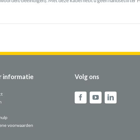
woorden/beëindigen). Met deze kabel hebt u geen handsetlifter 
 informatie
Volg ons
ct
n
hulp
ene voorwaarden