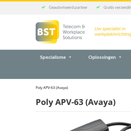
Geautoriseerd partner
Gratis verzendin
Ga
naar
inhoud
Specialisme
Oplossingen
Poly APV-63 (Avaya)
Poly APV-63 (Avaya)