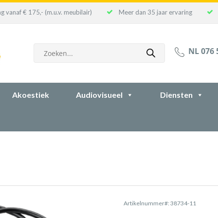
g vanaf € 175,- (m.u.v. meubilair)
Meer dan 35 jaar ervaring
Producten
NL 076 
zoeken
Akoestiek
Audiovisueel
Diensten
Artikelnummer#: 38734-11