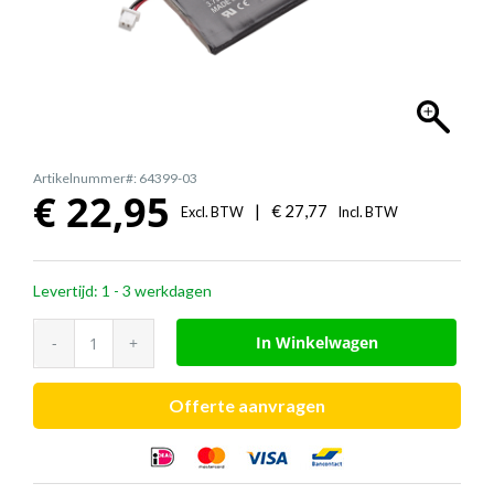
Artikelnummer#: 64399-03
€
22,95
|
€
27,77
Excl. BTW
Incl. BTW
Levertijd: 1 - 3 werkdagen
Poly
In Winkelwagen
losse
accu
Offerte aanvragen
(voor
CS60/C351N/WO300)
aantal