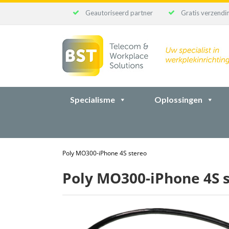
Geautoriseerd partner
Gratis verzendin
Ga
naar
inhoud
Specialisme
Oplossingen
Poly MO300-iPhone 4S stereo
Poly MO300-iPhone 4S 