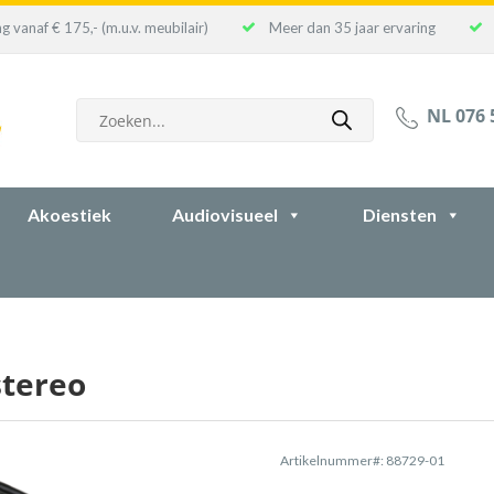
g vanaf € 175,- (m.u.v. meubilair)
Meer dan 35 jaar ervaring
Producten
NL 076 
zoeken
Akoestiek
Audiovisueel
Diensten
stereo
Artikelnummer#: 88729-01