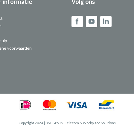
 informatie
Volg ons
ct
n
hulp
ene voorwaarden
Copyright 2024 | BST Group - Telecom & Workplace Solutions