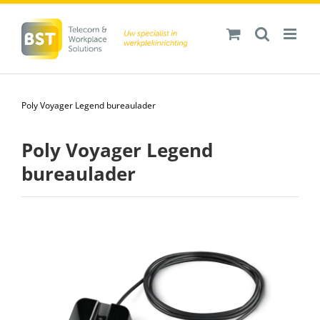
Ga
naar
inhoud
Poly Voyager Legend bureaulader
Poly Voyager Legend
bureaulader