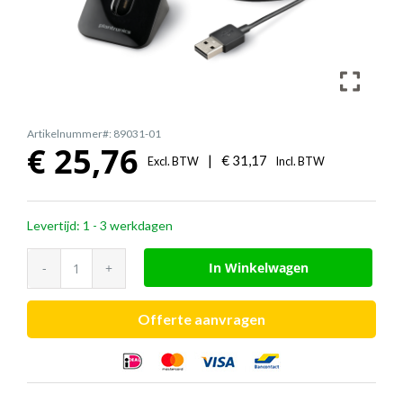
Artikelnummer#: 89031-01
€
25,76
|
€
31,17
Excl. BTW
Incl. BTW
Levertijd: 1 - 3 werkdagen
Poly
In Winkelwagen
Voyager
Legend
Offerte aanvragen
bureaulader
aantal