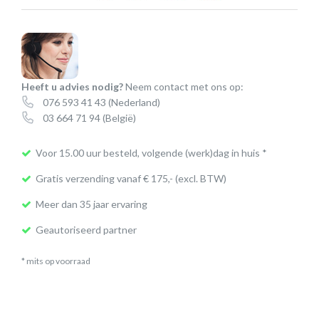
kit
large
aantal
Heeft u advies nodig?
Neem contact met ons op:
076 593 41 43
(Nederland)
03 664 71 94
(België)
Voor 15.00 uur besteld, volgende (werk)dag in huis *
Gratis verzending vanaf € 175,- (excl. BTW)
Meer dan 35 jaar ervaring
Geautoriseerd partner
* mits op voorraad