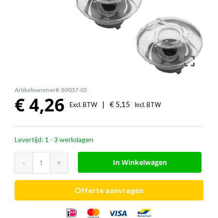
Artikelnummer#: 89037-03
€
4,26
|
€
5,15
Excl. BTW
Incl. BTW
Levertijd: 1 - 3 werkdagen
Poly
In Winkelwagen
Voyager
Legend
Offerte aanvragen
ear
tip