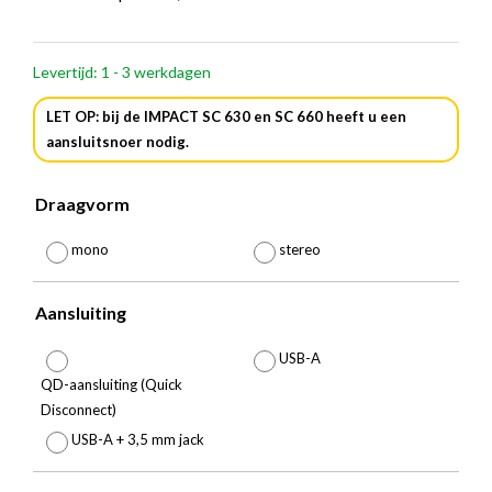
€
135,1
Levertijd: 1 - 3 werkdagen
tot
LET OP: bij de IMPACT SC 630 en SC 660 heeft u een
€
aansluitsnoer nodig.
211,6
Draagvorm

mono
stereo
Aansluiting

USB-A
QD-aansluiting (Quick
Disconnect)
USB-A + 3,5 mm jack