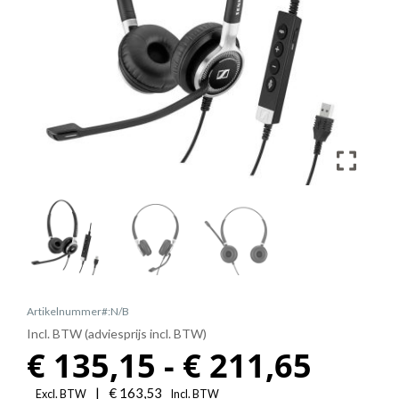
Artikelnummer#:N/B
Incl. BTW (adviesprijs incl. BTW)
Prijs
€
135,15
-
€
211,65
|
€
163,53
Excl. BTW
Incl. BTW