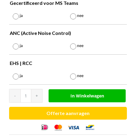
Gecertificeerd voor MS Teams

ja
nee
ANC (Active Noise Control)

ja
nee
EHS | RCC

ja
nee
EPOS
In Winkelwagen
IMPACT
600
Offerte aanvragen
serie
aantal