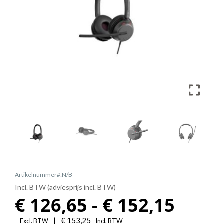
Artikelnummer#:N/B
Incl. BTW (adviesprijs incl. BTW)
Prijs
€
126,65
-
€
152,15
|
€
153,25
Excl. BTW
Incl. BTW