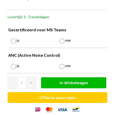
€
126,6
Levertijd: 1 - 3 werkdagen
tot
€
Gecertificeerd voor MS Teams

152,1
ja
nee
ANC (Active Noise Control)

ja
nee
EPOS
In Winkelwagen
IMPACT
800
Offerte aanvragen
serie
aantal