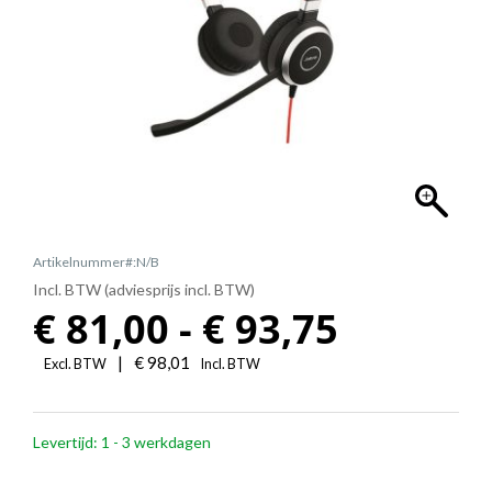
Artikelnummer#:N/B
Incl. BTW (adviesprijs incl. BTW)
Prijskla
€
81,00
-
€
93,75
€
|
€
98,01
Excl. BTW
Incl. BTW
81,00
Levertijd: 1 - 3 werkdagen
tot