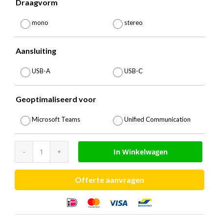
€
Draagvorm

93,75
mono
stereo
Aansluiting

USB-A
USB-C
Geoptimaliseerd voor

Microsoft Teams
Unified Communication
Jabra
In Winkelwagen
Evolve
40
Offerte aanvragen
aantal