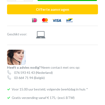
Blackwire
C3210
Offerte aanvragen
(USB-
C)
aantal
Geschikt voor:
Heeft u advies nodig?
Neem contact met ons op:
076 593 41 43
(Nederland)
03 664 71 94
(België)
Voor 15.00 uur besteld, volgende (werk)dag in huis *
Gratis verzending vanaf € 175,- (excl. BTW)