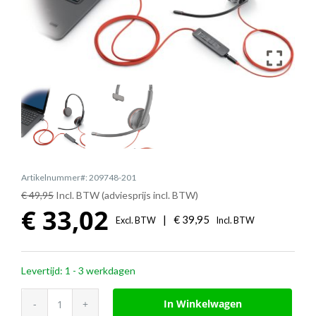
Artikelnummer#: 209748-201
€ 49,95
Incl. BTW (adviesprijs incl. BTW)
€
33,02
|
€
39,95
Excl. BTW
Incl. BTW
Levertijd: 1 - 3 werkdagen
Poly
In Winkelwagen