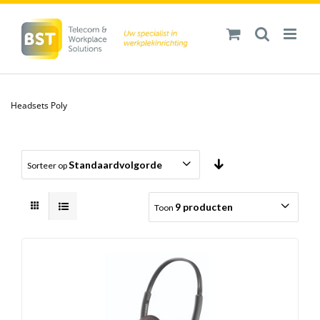
Ga
naar
inhoud
Headsets Poly
Standaardvolgorde
Sorteer op
9 producten
Toon