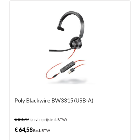
Poly Blackwire BW3315 (USB-A)
€
80,72
(adviesprijs incl. BTW)
€
64,58
Excl. BTW