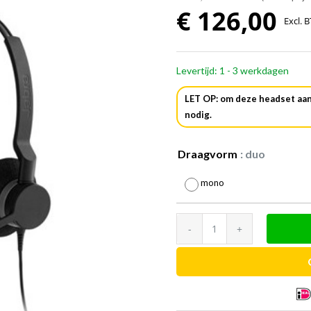
€
126,00
Excl. 
Levertijd: 1 - 3 werkdagen
LET OP: om deze headset aan
nodig.
Draagvorm
: duo
mono
Jabra
BIZ
2300
aantal