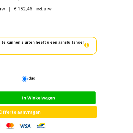
|
€
152,46
BTW
Incl. BTW
 te kunnen sluiten heeft u een aansluitsnoer

duo
In Winkelwagen
Offerte aanvragen