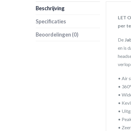
Beschrijving
LET OP
Specificaties
per te
Beoordelingen (0)
De
Ja
en is 
headse
verlop
• Air 
• 360°
• Wid
• Kevl
• Uitg
• Peak
• Zeer