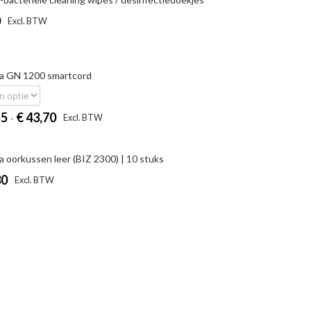
0
|
Excl. BTW
Incl. BTW
ra GN 1200 smartcord
Prijsklasse:
55
€
43,70
|
-
Excl. BTW
Incl. BTW
€
27,55
a oorkussen leer (BIZ 2300) | 10 stuks
tot
30
|
Excl. BTW
Incl. BTW
€
43,70