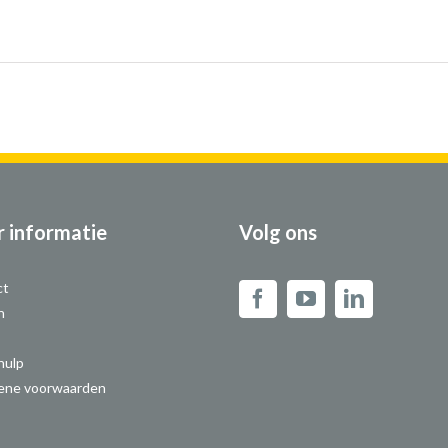
 informatie
Volg ons
ct
n
hulp
ene voorwaarden