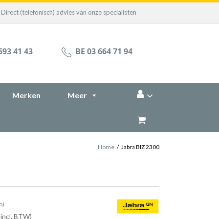
Direct (telefonisch) advies van onze specialisten
593 41 43
BE 03 664 71 94
Merken
Meer
Home
/
Jabra BIZ 2300
o)
 incl. BTW)