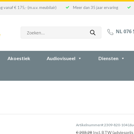
g vanaf € 175,- (m.u.v. meubilair)
Meer dan 35 jaar ervaring
Producten
NL 076 
zoeken
Akoestiek
Audiovisueel
Diensten
Artikelnummer#:2309-820-104 (du
€ 203,28
Incl. BTW (adviesprijs