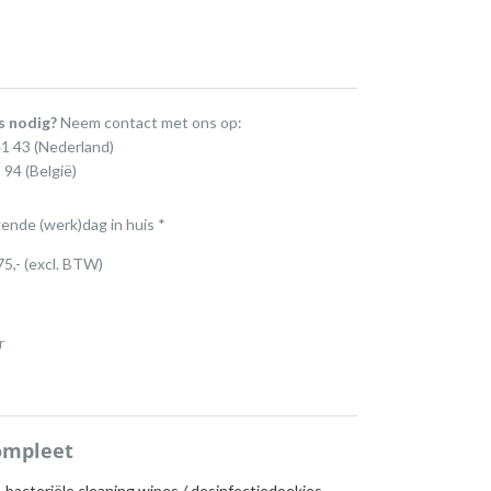
s nodig?
Neem contact met ons op:
41 43
(Nederland)
 94
(België)
gende (werk)dag in huis *
75,- (excl. BTW)
r
ompleet
-bacteriële cleaning wipes / desinfectiedoekjes