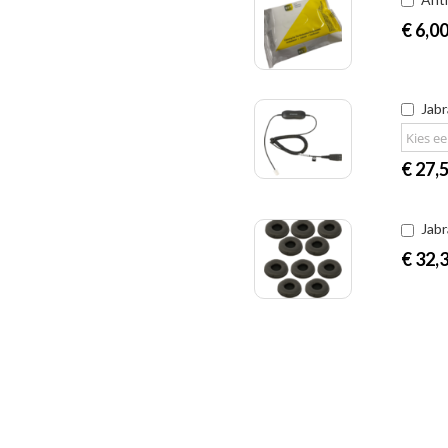
€
6,0
Jab
€
27,
Jabr
€
32,