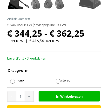
Artikelnummer#:-
€ NaN
Incl. BTW (adviesprijs incl. BTW)
Prijs
€
344,25
-
€
362,25
€
|
€
416,54
Excl. BTW
Incl. BTW
344,2
Levertijd: 1 - 3 werkdagen
tot
€
Draagvorm

362,2
mono
stereo
Jabra
In Winkelwagen
Engage
75