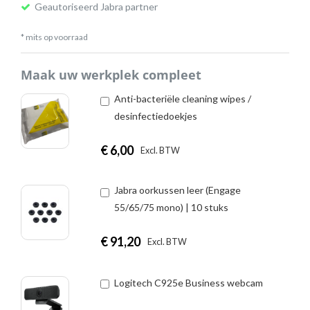
Geautoriseerd Jabra partner
* mits op voorraad
Maak uw werkplek compleet
Anti-bacteriële cleaning wipes /
desinfectiedoekjes
€
6,00
|
Excl. BTW
Incl. BTW
Jabra oorkussen leer (Engage
55/65/75 mono) | 10 stuks
€
91,20
|
Excl. BTW
Incl. BTW
Logitech C925e Business webcam