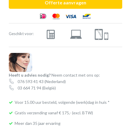
Offerte aanvragen
SE
mono
/
stereo
Geschikt voor:
aantal
Heeft u advies nodig?
Neem contact met ons op:
076 593 41 43
(Nederland)
03 664 71 94
(België)
Voor 15.00 uur besteld, volgende (werk)dag in huis *
Gratis verzending vanaf € 175,- (excl. BTW)
Meer dan 35 jaar ervaring