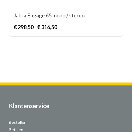
Jabra Engage 65 mono / stereo
Prijsklasse:
€
298,50
€
316,50
-
€
298,50
tot
€
316,50
Klantenservice
Bestellen
Betalen