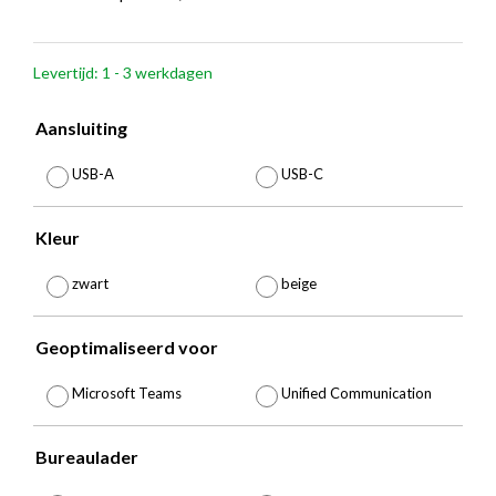
€
389,2
Levertijd: 1 - 3 werkdagen
tot
€
Aansluiting

423,7
USB-A
USB-C
Kleur

zwart
beige
Geoptimaliseerd voor

Microsoft Teams
Unified Communication
Bureaulader
