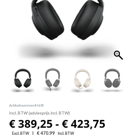
Artikelnummer#:N/B
Incl. BTW (adviesprijs incl. BTW)
Prijs
€
389,25
-
€
423,75
|
€
470,99
Excl. BTW
Incl. BTW