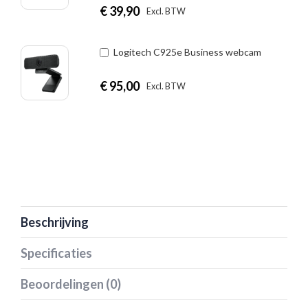
€
39,90
|
Excl. BTW
Incl. BTW
Logitech C925e Business webcam
€
95,00
|
Excl. BTW
Incl. BTW
Beschrijving
Specificaties
Beoordelingen (0)