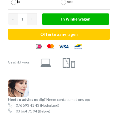
ja
nee
Jabra
In Winkelwagen
Evolve2
85
Offerte aanvragen
aantal
Geschikt voor:
Heeft u advies nodig?
Neem contact met ons op:
076 593 41 43
(Nederland)
03 664 71 94
(België)