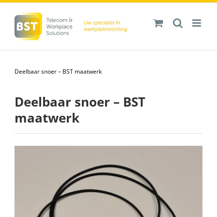
Ga
naar
inhoud
Deelbaar snoer – BST maatwerk
Deelbaar snoer – BST
maatwerk