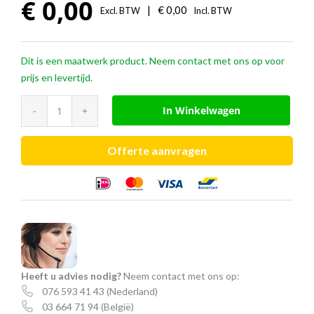
€
0,00
|
€
0,00
Excl. BTW
Incl. BTW
Dit is een maatwerk product. Neem contact met ons op voor
prijs en levertijd.
Deelbaar
In Winkelwagen
snoer
-
Offerte aanvragen
BST
maatwerk
aantal
Heeft u advies nodig?
Neem contact met ons op:
076 593 41 43
(Nederland)
03 664 71 94
(België)