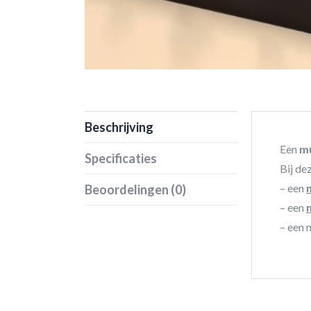
Beschrijving
Een
mu
Specificaties
Bij de
– een
Beoordelingen (0)
– een
– een 