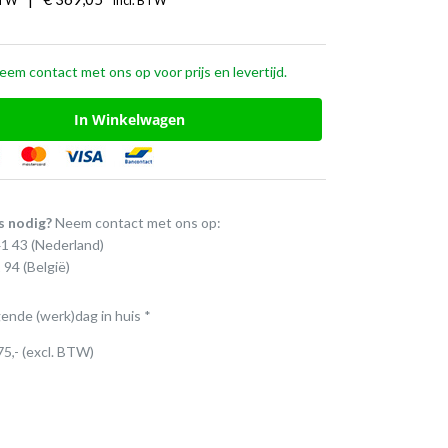
BTW
Incl. BTW
em contact met ons op voor prijs en levertijd.
In Winkelwagen
s nodig?
Neem contact met ons op:
41 43
(Nederland)
 94
(België)
gende (werk)dag in huis *
75,- (excl. BTW)