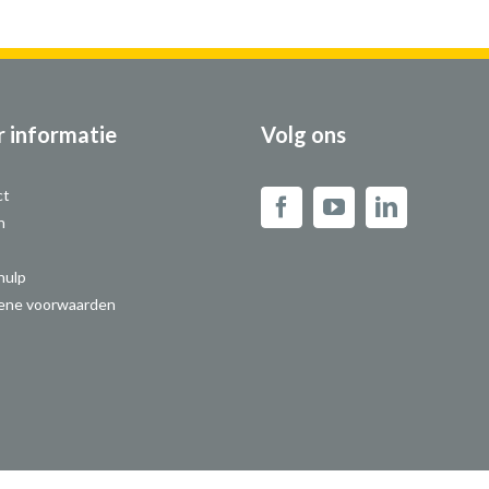
 informatie
Volg ons
ct
n
hulp
ene voorwaarden