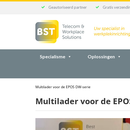
Geautoriseerd partner
Gratis verzendin
Ga
naar
inhoud
Specialisme
Oplossingen
Multilader voor de EPOS DW-serie
Multilader voor de EPO