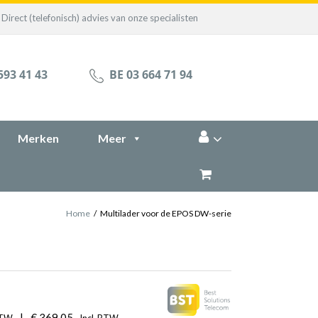
Direct (telefonisch) advies van onze specialisten
593 41 43
BE 03 664 71 94
Merken
Meer
Home
/
Multilader voor de EPOS DW-serie
|
€
369,05