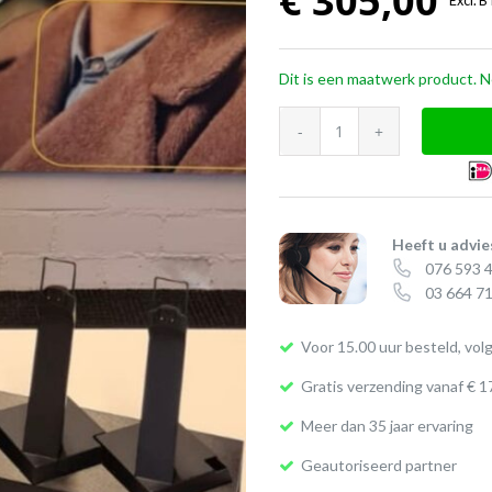
€
305,00
Excl. 
Dit is een maatwerk product. Ne
Multilader
voor
de
EPOS
DW-
Heeft u advie
076 593 
serie
03 664 71
aantal
Voor 15.00 uur besteld, vol
Gratis verzending vanaf € 1
Meer dan 35 jaar ervaring
Geautoriseerd partner