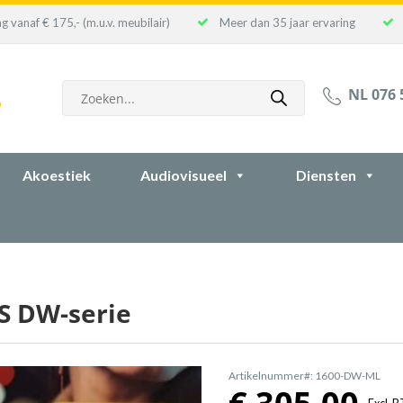
g vanaf € 175,- (m.u.v. meubilair)
Meer dan 35 jaar ervaring
Producten
NL 076 
zoeken
Akoestiek
Audiovisueel
Diensten
S DW-serie
Artikelnummer#: 1600-DW-ML