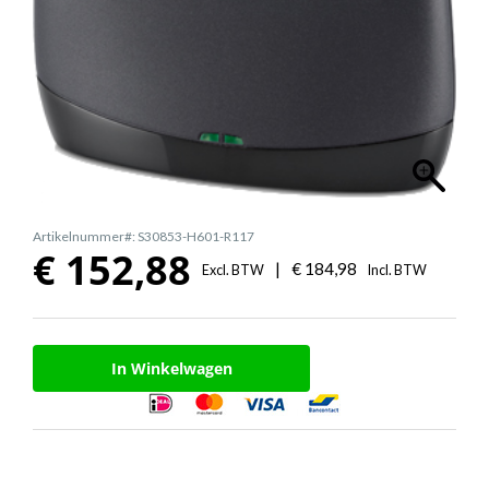
Artikelnummer#: S30853-H601-R117
€
152,88
|
€
184,98
Excl. BTW
Incl. BTW
In Winkelwagen