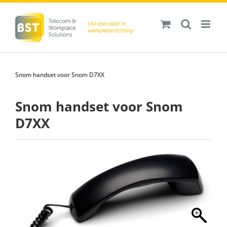
Ga
naar
inhoud
Snom handset voor Snom D7XX
Snom handset voor Snom
D7XX