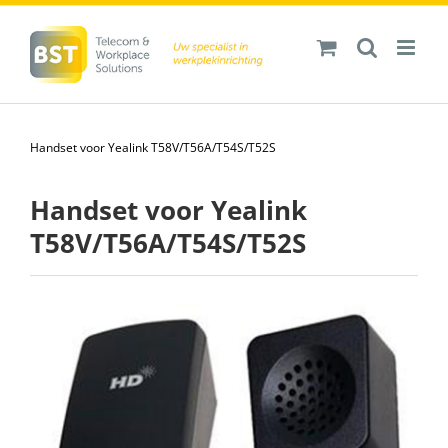
Ga
naar
inhoud
Handset voor Yealink T58V/T56A/T54S/T52S
Handset voor Yealink
T58V/T56A/T54S/T52S