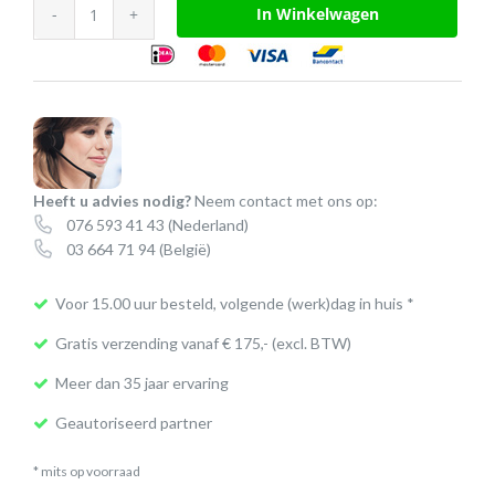
Yealink
In Winkelwagen
W56H
IP
handset
(NL)
aantal
Heeft u advies nodig?
Neem contact met ons op:
076 593 41 43
(Nederland)
03 664 71 94
(België)
Voor 15.00 uur besteld, volgende (werk)dag in huis *
Gratis verzending vanaf € 175,- (excl. BTW)
Meer dan 35 jaar ervaring
Geautoriseerd partner
* mits op voorraad