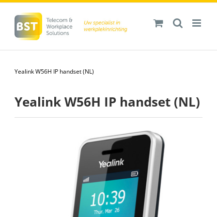
Ga
naar
inhoud
Yealink W56H IP handset (NL)
Yealink W56H IP handset (NL)