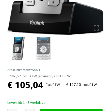
Artikelnummer#: W56H
€ 136,67
Incl. BTW (adviesprijs incl. BTW)
€
105,04
|
€
127,10
Excl. BTW
Incl. BTW
Levertijd: 1 - 3 werkdagen