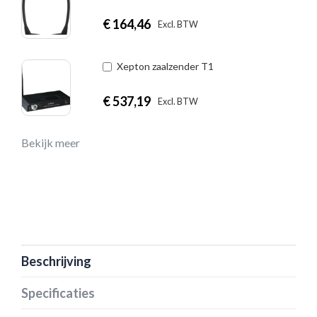
€
164,46
|
Excl. BTW
Incl. BTW
Xepton zaalzender T1
€
537,19
|
Excl. BTW
Incl. BTW
Bekijk meer
Beschrijving
Specificaties