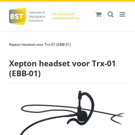
Ga
naar
inhoud
Xepton headset voor Trx-01 (EBB-01)
Xepton headset voor Trx-01
(EBB-01)