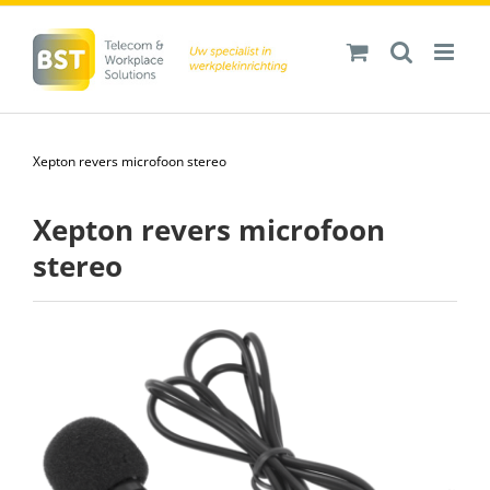
Ga
naar
inhoud
Xepton revers microfoon stereo
Xepton revers microfoon
stereo