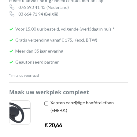
Heeft u advies nodig?
Neem contact met ons op:
076 593 41 43
(Nederland)
03 664 71 94
(België)
Voor 15.00 uur besteld, volgende (werk)dag in huis *
Gratis verzending vanaf € 175,- (excl. BTW)
Meer dan 35 jaar ervaring
Geautoriseerd partner
* mits op voorraad
Maak uw werkplek compleet
Xepton eenzijdige hoofdtelefoon
(EHE-01)
€
20,66