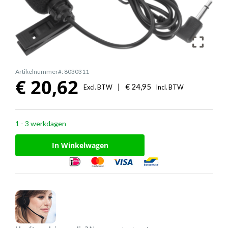
Artikelnummer#: 8030311
€
20,62
|
€
24,95
Excl. BTW
Incl. BTW
1 - 3 werkdagen
In Winkelwagen