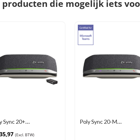
producten die mogelijk iets voor
y Sync 20+
Poly Sync 20-M
akerphone (USB-C incl.
speakerphone (USB-A)
35,97
gle)