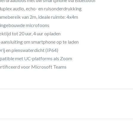
el draadloos met uw smartphone via Bluetooth
 duplex audio, echo- en ruisonderdrukking
mebereik van 2m, ideale ruimte: 4x4m
e ingebouwde microfoons
ektijd tot 20 uur, 4 uur opladen
aansluiting om smartphone op te laden
vrij en plenswaterdicht (IP64)
patible met UC-platforms als Zoom
rtificeerd voor Microsoft Teams