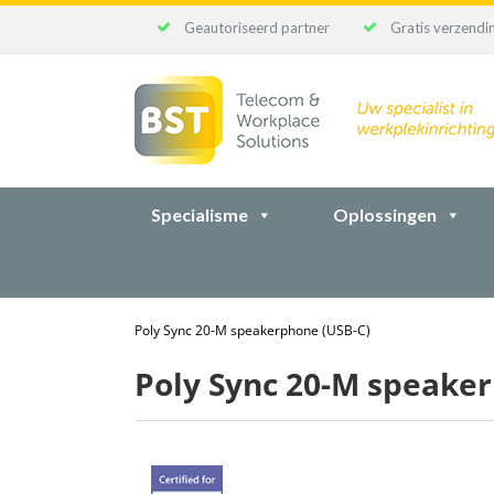
Geautoriseerd partner
Gratis verzendin
Ga
naar
inhoud
Specialisme
Oplossingen
Poly Sync 20-M speakerphone (USB-C)
Poly Sync 20-M speake