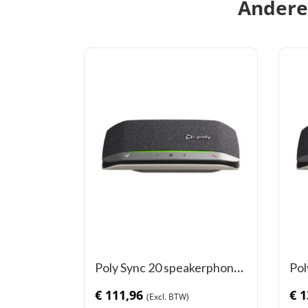
Andere 
Poly Sync 20 speakerphone
Pol
(USB-C)
spe
€
111,96
€
1
don