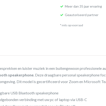
Meer dan 35 jaar ervaring
Geautoriseerd partner
* mits op voorraad
esprekken en luister muziek in een buitengewoon professionele a
ooth speakerphone
. Deze draagbare personal speakerphone focu
 omgeving. Dit model is gecertificeerd voor Zoom en Microsoft Te
agbare USB Bluetooth speakerphone
dgebonden verbinding met uw pc of laptop via USB-C