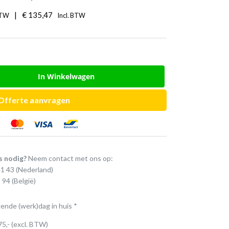
|
€
135,47
BTW
Incl. BTW
In Winkelwagen
Offerte aanvragen
s nodig?
Neem contact met ons op:
41 43
(Nederland)
 94
(België)
gende (werk)dag in huis *
75,- (excl. BTW)