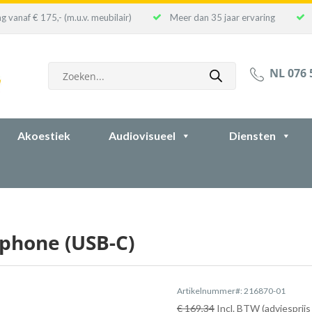
g vanaf € 175,- (m.u.v. meubilair)
Meer dan 35 jaar ervaring
Producten
NL 076 
zoeken
Akoestiek
Audiovisueel
Diensten
rphone (USB-C)
Artikelnummer#: 216870-01
€ 169,34
Incl. BTW (adviesprijs