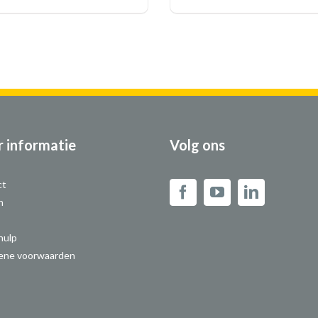
 informatie
Volg ons
ct
n
hulp
ene voorwaarden