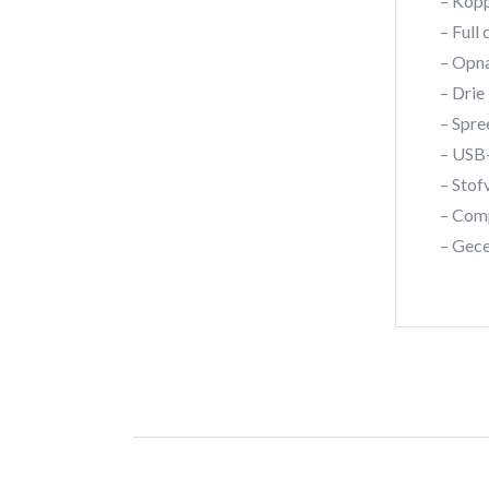
– Kopp
– Full
– Opna
– Dri
– Spre
– USB-
– Stof
– Com
– Gece