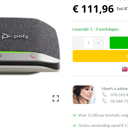
€
111,96
Excl. 
Levertijd: 1 - 3 werkdagen
Poly
Sync
20-
M
speakerphone
(USB-
C)
Heeft u advie
076 593 
aantal
03 664 71
Voor 15.00 uur besteld, vol
Gratis verzending vanaf € 1