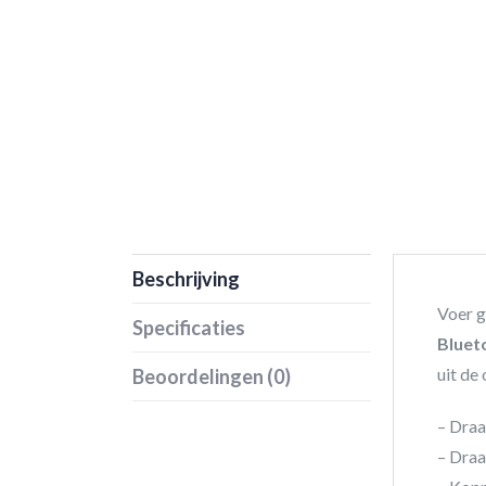
Beschrijving
Voer g
Specificaties
Bluet
uit de
Beoordelingen (0)
– Dra
– Draa