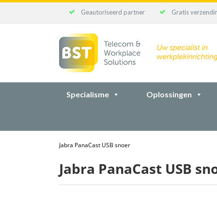
Geautoriseerd partner
Gratis verzendin
Ga
naar
inhoud
Specialisme
Oplossingen
Jabra PanaCast USB snoer
Jabra PanaCast USB sn