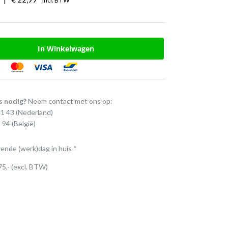
Incl. BTW
In Winkelwagen
s nodig?
Neem contact met ons op:
41 43
(Nederland)
 94
(België)
gende (werk)dag in huis *
75,- (excl. BTW)