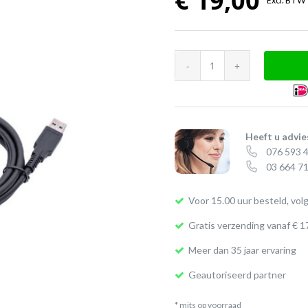
€
19,00
Excl. BTW
Jabra
PanaCast
USB
snoer
aantal
Heeft u advie
076 593 
03 664 71
Voor 15.00 uur besteld, vol
Gratis verzending vanaf € 1
Meer dan 35 jaar ervaring
Geautoriseerd partner
* mits op voorraad