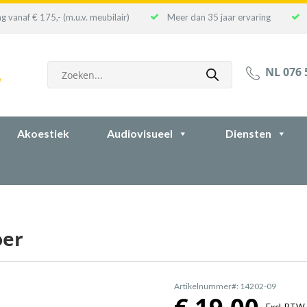
g vanaf € 175,- (m.u.v. meubilair)
Meer dan 35 jaar ervaring
Producten
NL 076 
zoeken
Akoestiek
Audiovisueel
Diensten
oer
Artikelnummer#: 14202-09