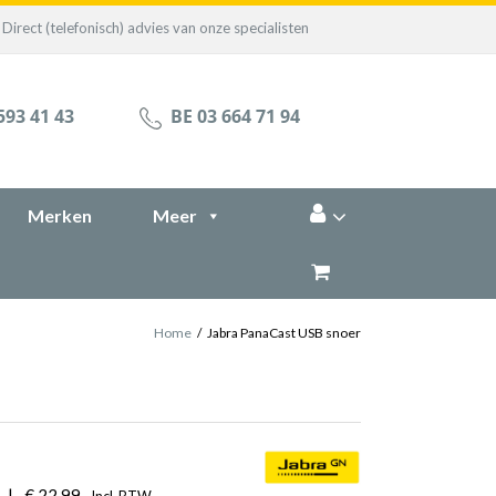
Direct (telefonisch) advies van onze specialisten
593 41 43
BE 03 664 71 94
Merken
Meer
Home
/
Jabra PanaCast USB snoer
|
€
22,99