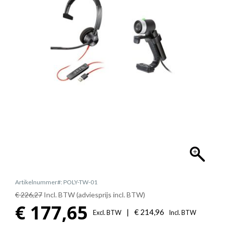
Artikelnummer#: POLY-TW-01
€ 226,27
Incl. BTW (adviesprijs incl. BTW)
€
177,65
|
€
214,96
Excl. BTW
Incl. BTW