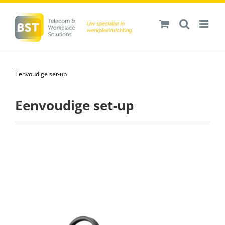
Ga
naar
inhoud
Eenvoudige set-up
Eenvoudige set-up