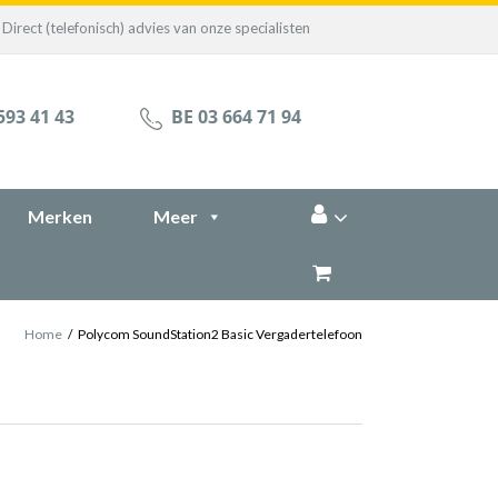
Direct (telefonisch) advies van onze specialisten
593 41 43
BE 03 664 71 94
Merken
Meer
Home
/
Polycom SoundStation2 Basic Vergadertelefoon