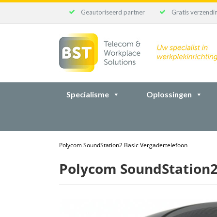
Geautoriseerd partner
Gratis verzendin
Ga
naar
inhoud
Specialisme
Oplossingen
Polycom SoundStation2 Basic Vergadertelefoon
Polycom SoundStation2