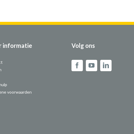
 informatie
Volg ons
ct
n
hulp
ene voorwaarden