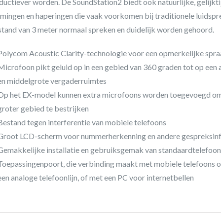
ductiever worden. De SoundStation2 biedt ook natuurlijke, gelijk
mingen en haperingen die vaak voorkomen bij traditionele luidspr
stand van 3 meter normaal spreken en duidelijk worden gehoord.
Polycom Acoustic Clarity-technologie voor een opmerkelijke spra
Microfoon pikt geluid op in een gebied van 360 graden tot op een a
en middelgrote vergaderruimtes
Op het EX-model kunnen extra microfoons worden toegevoegd om 
groter gebied te bestrijken
Bestand tegen interferentie van mobiele telefoons
Groot LCD-scherm voor nummerherkenning en andere gespreksin
Gemakkelijke installatie en gebruiksgemak van standaardtelefoonl
Toepassingenpoort, die verbinding maakt met mobiele telefoons o
een analoge telefoonlijn, of met een PC voor internetbellen