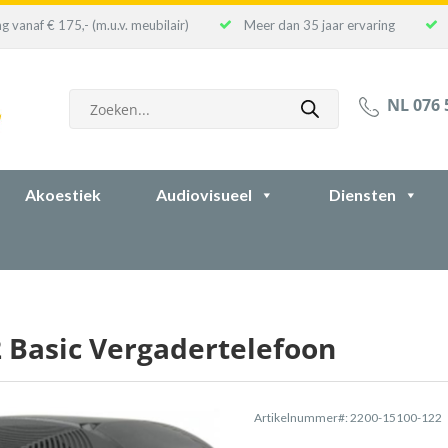
g vanaf € 175,- (m.u.v. meubilair)
Meer dan 35 jaar ervaring
Producten
NL 076 
zoeken
Akoestiek
Audiovisueel
Diensten
 Basic Vergadertelefoon
Artikelnummer#: 2200-15100-122