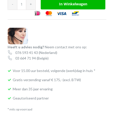
Poly
In Winkelwagen
Studio
X30
videobar
aantal
Heeft u advies nodig?
Neem contact met ons op:
076 593 41 43
(Nederland)
03 664 71 94
(België)
Voor 15.00 uur besteld, volgende (werk)dag in huis *
Gratis verzending vanaf € 175,- (excl. BTW)
Meer dan 35 jaar ervaring
Geautoriseerd partner
* mits op voorraad