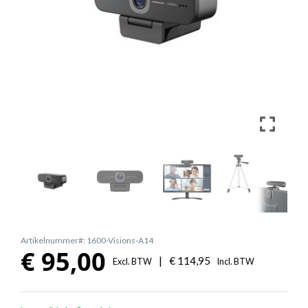
Artikelnummer#: 1600-Visions-A14
€
95,00
|
€
114,95
Excl. BTW
Incl. BTW