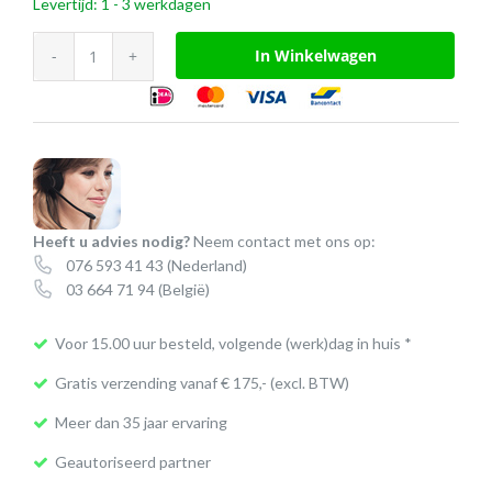
Levertijd: 1 - 3 werkdagen
Visions
In Winkelwagen
A14
HD
Webcam
aantal
Heeft u advies nodig?
Neem contact met ons op:
076 593 41 43
(Nederland)
03 664 71 94
(België)
Voor 15.00 uur besteld, volgende (werk)dag in huis *
Gratis verzending vanaf € 175,- (excl. BTW)
Meer dan 35 jaar ervaring
Geautoriseerd partner