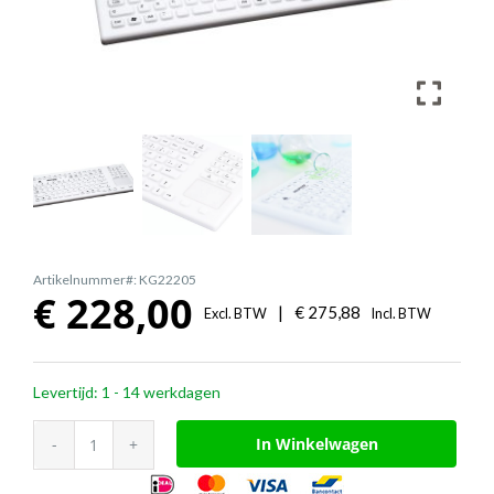
Artikelnummer#: KG22205
€
228,00
|
€
275,88
Excl. BTW
Incl. BTW
Levertijd: 1 - 14 werkdagen
InduProof®
In Winkelwagen
Smart