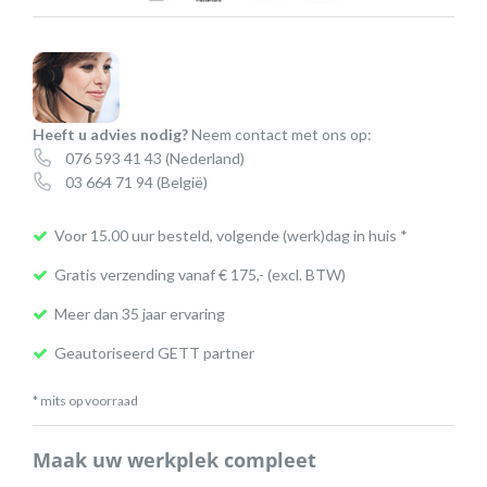
Touch
industrieel
toetsenbord
aantal
Heeft u advies nodig?
Neem contact met ons op:
076 593 41 43
(Nederland)
03 664 71 94
(België)
Voor 15.00 uur besteld, volgende (werk)dag in huis *
Gratis verzending vanaf € 175,- (excl. BTW)
Meer dan 35 jaar ervaring
Geautoriseerd GETT partner
* mits op voorraad
Maak uw werkplek compleet