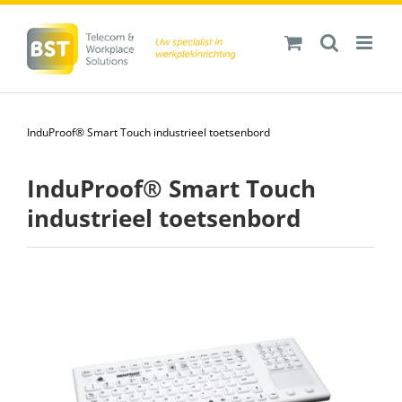
Ga
naar
inhoud
InduProof® Smart Touch industrieel toetsenbord
InduProof® Smart Touch
industrieel toetsenbord