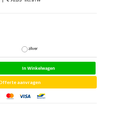
Incl. BTW

zilver
In Winkelwagen
Offerte aanvragen