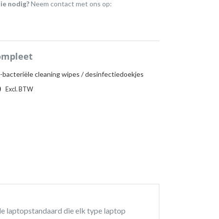
ie nodig?
Neem contact met ons op:
)
ompleet
-bacteriële cleaning wipes / desinfectiedoekjes
0
|
Excl. BTW
Incl. BTW
ele laptopstandaard die elk type laptop