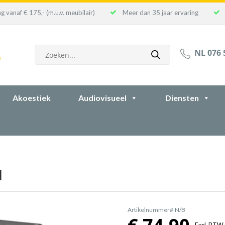
g vanaf € 175,- (m.u.v. meubilair)
Meer dan 35 jaar ervaring
Producten
NL 076 
zoeken
Akoestiek
Audiovisueel
Diensten
d
Artikelnummer#:N/B