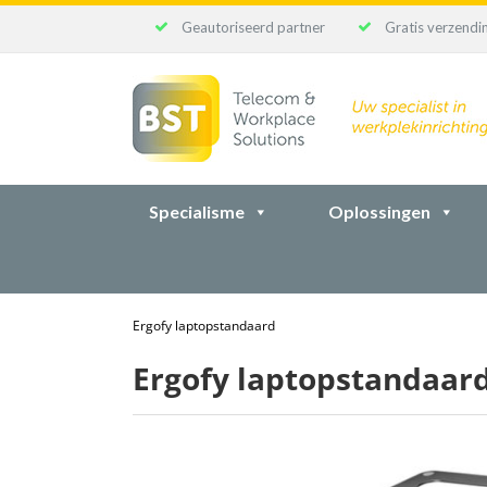
Geautoriseerd partner
Gratis verzendin
Ga
naar
inhoud
Specialisme
Oplossingen
Ergofy laptopstandaard
Ergofy laptopstandaar