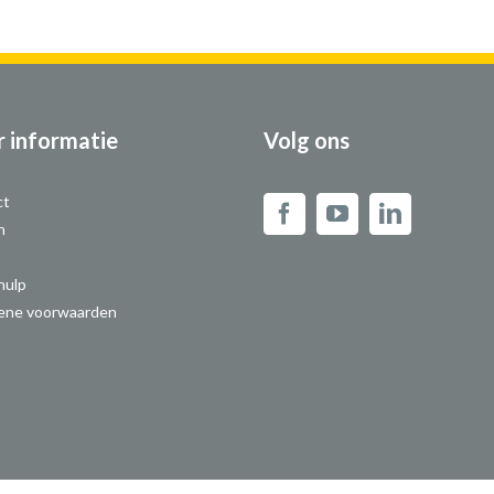
 informatie
Volg ons
ct
n
hulp
ene voorwaarden