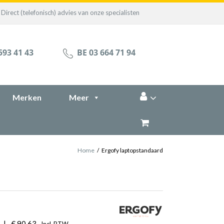
Direct (telefonisch) advies van onze specialisten
593 41 43
BE 03 664 71 94
Merken
Meer
Home
/
Ergofy laptopstandaard
|
€
90,63