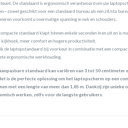
teunt. De standaard is ergonomisch verantwoord om uw laptopsch
en—zowel geschikt voor een standaard bureau als een zit/sta bur
oneren voorkomt u overmatige spanning in nek en schouders.
ompacte standaard klapt binnen enkele seconden in en uit en is ma
 kijkhoek, meer comfort en hogere productiviteit.
k de laptopstandaard bij voorkeur in combinatie met een compact
ete ergonomische werkhouding.
aanpasbare standaard kan variëren van 3 tot 50 centimeter e
 Het is de perfecte oplossing om het laptopscherm op een co
nen met een lengte van meer dan 1,85 m. Dankzij zijn uniek
omisch werken, zelfs voor de langste gebruikers.