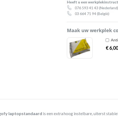
Heeft u een werkplekinstruct
076 593 41 43
(Nederland
03 664 71 94
(België)
Maak uw werkplek c
Anti
€
6,0
gofy laptopstandaard
is een extra hoog instelbare, uiterst stabi