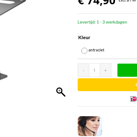
€
74,90
Excl. BTW
Levertijd: 1 - 3 werkdagen
Kleur
antraciet
Ergofy
laptopstandaard
aantal