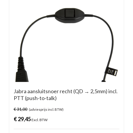
Jabra aansluitsnoer recht (QD → 2,5mm) incl.
PTT (push-to-talk)
€
31,00
(adviesprijs incl. BTW)
€
29,45
Excl. BTW