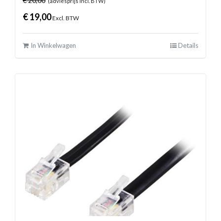
€
20,00
(adviesprijs incl. BTW)
€
19,00
Excl. BTW
In Winkelwagen
Details