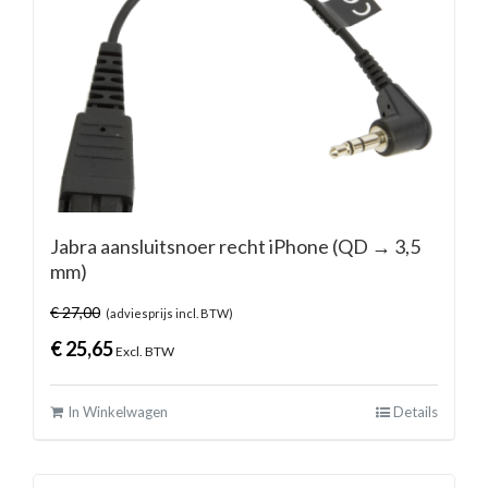
Jabra aansluitsnoer recht iPhone (QD → 3,5
mm)
€
27,00
(adviesprijs incl. BTW)
€
25,65
Excl. BTW
In Winkelwagen
Details