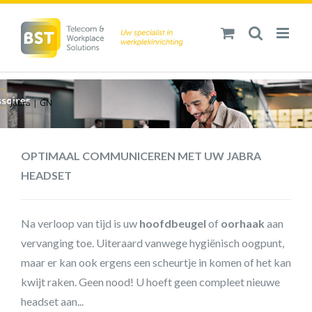
Ga
naar
inhoud
Jabra | GN
OPTIMAAL COMMUNICEREN MET UW JABRA
HEADSET
Na verloop van tijd is uw
hoofdbeugel
of
oorhaak
aan
vervanging toe. Uiteraard vanwege hygiënisch oogpunt,
maar er kan ook ergens een scheurtje in komen of het kan
kwijt raken. Geen nood! U hoeft geen compleet nieuwe
headset aan...