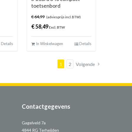
toetsenbord
€
64,99
(adviesprijs incl. BTW)
€
58,49
Excl. BTW
Details
In Winkelwagen
Details
1
2
Volgende
Contactgegevens
Gagelveld 7a
4844 RG Terheijden