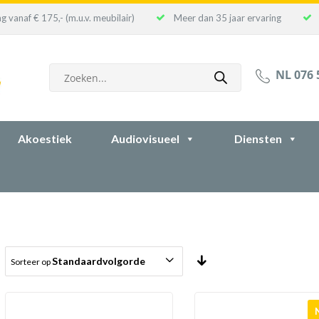
g vanaf € 175,- (m.u.v. meubilair)
Meer dan 35 jaar ervaring
Producten
NL 076 
zoeken
Akoestiek
Audiovisueel
Diensten
Standaardvolgorde
Sorteer op