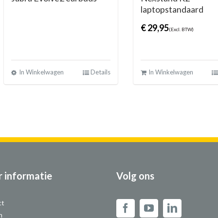
laptopstandaard
€
29,95
(Excl. BTW)
In Winkelwagen
Details
In Winkelwagen
 informatie
Volg ons
ct
n