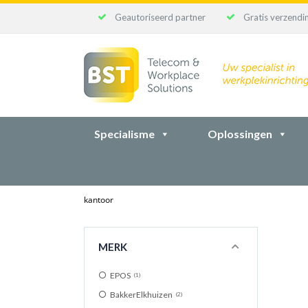
Geautoriseerd partner
Gratis verzendin
Ga
naar
inhoud
Specialisme
Oplossingen
kantoor
MERK
EPOS
1
BakkerElkhuizen
2