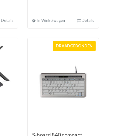
Details
In Winkelwagen
Details
DRAADGEBONDEN
S-board 840 compact