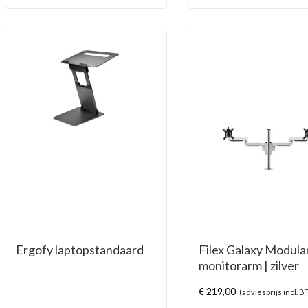
Ergofy laptopstandaard
Filex Galaxy Modula
monitorarm | zilver
€
219,00
(adviesprijs incl. 