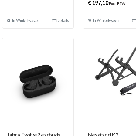
€
197,10
Excl. BTW
In Winkelwagen
Details
In Winkelwagen
Jabra Evolve2 earbuds
Nexstand K2