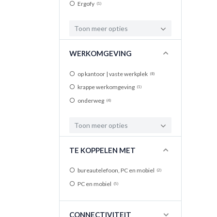
Ergofy
1
Toon meer opties
WERKOMGEVING
op kantoor | vaste werkplek
8
krappe werkomgeving
1
onderweg
4
Toon meer opties
TE KOPPELEN MET
bureautelefoon, PC en mobiel
2
PC en mobiel
5
CONNECTIVITEIT