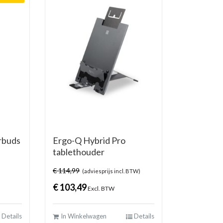
rbuds
Ergo-Q Hybrid Pro
tablethouder
€
114,99
(adviesprijs incl. BTW)
€
103,49
Excl. BTW
Details
In Winkelwagen
Details