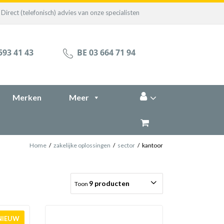
Direct (telefonisch) advies van onze specialisten
593 41 43
BE 03 664 71 94
Merken
Meer
Home
/
zakelijke oplossingen
/
sector
/
kantoor
9 producten
Toon
NIEUW