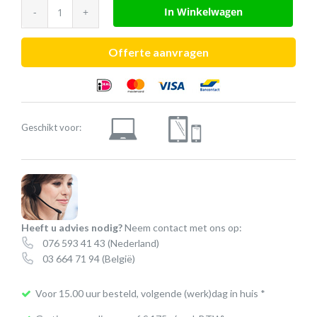
Poly
In Winkelwagen
Voyager
Focus
Offerte aanvragen
2
UC
desk
stand
Geschikt voor:
(USB-
C)
aantal
Heeft u advies nodig?
Neem contact met ons op:
076 593 41 43
(Nederland)
03 664 71 94
(België)
Voor 15.00 uur besteld, volgende (werk)dag in huis *