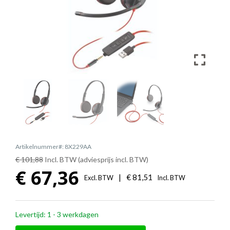
Artikelnummer#: 8X229AA
€ 101,88
Incl. BTW (adviesprijs incl. BTW)
€
67,36
|
€
81,51
Excl. BTW
Incl. BTW
Levertijd: 1 - 3 werkdagen