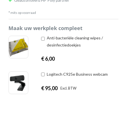
Geautoriseerd HP Poly partner
* mits op voorraad
Maak uw werkplek compleet
Anti-bacteriële cleaning wipes /
desinfectiedoekjes
€
6,00
Logitech C925e Business webcam
€
95,00
|
Excl. BTW
Incl. BTW