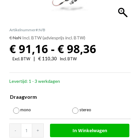
Artikelnummer#:N/B
€ NaN
Incl. BTW (adviesprijs incl. BTW)
Prijskla
€
91,16
-
€
98,36
€
|
€
110,30
Excl. BTW
Incl. BTW
91,16
Levertijd: 1 - 3 werkdagen
tot
€
Draagvorm

98,36
mono
stereo
HP
In Winkelwagen
Poly