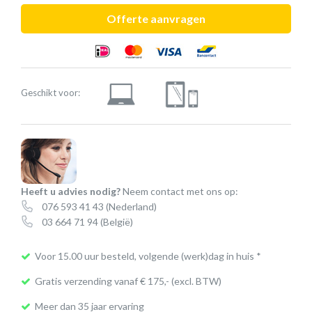
Blackwire
Offerte aanvragen
5200
serie
aantal
Geschikt voor:
Heeft u advies nodig?
Neem contact met ons op:
076 593 41 43
(Nederland)
03 664 71 94
(België)
Voor 15.00 uur besteld, volgende (werk)dag in huis *
Gratis verzending vanaf € 175,- (excl. BTW)
Meer dan 35 jaar ervaring