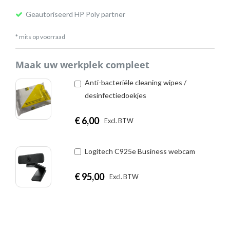
Geautoriseerd HP Poly partner
* mits op voorraad
Maak uw werkplek compleet
Anti-bacteriële cleaning wipes /
desinfectiedoekjes
€
6,00
|
Excl. BTW
Incl. BTW
Logitech C925e Business webcam
€
95,00
|
Excl. BTW
Incl. BTW