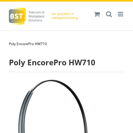
Ga
naar
inhoud
Poly EncorePro HW710
Poly EncorePro HW710