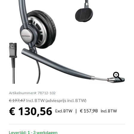
Artikelnummer#: 78712-102
€ 197,47
Incl. BTW (adviesprijs incl. BTW)
€
130,56
|
€
157,98
Excl. BTW
Incl. BTW
Levertijd: 1 - 3 werkdagen