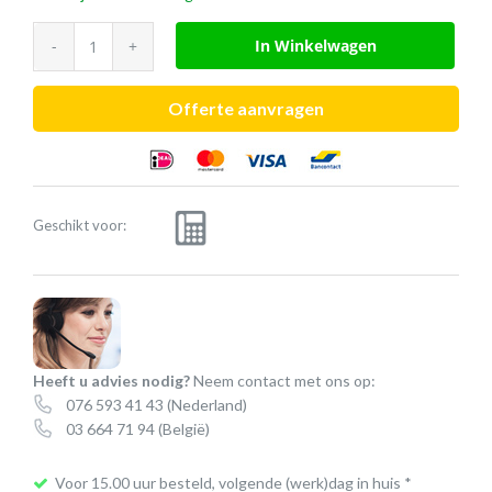
Poly
In Winkelwagen
EncorePro
HW710
Offerte aanvragen
aantal
Geschikt voor:
Heeft u advies nodig?
Neem contact met ons op:
076 593 41 43
(Nederland)
03 664 71 94
(België)
Voor 15.00 uur besteld, volgende (werk)dag in huis *