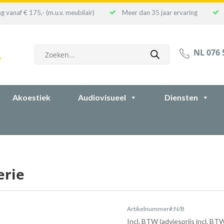
g vanaf € 175,- (m.u.v. meubilair)
Meer dan 35 jaar ervaring
Producten
NL 076 
zoeken
Akoestiek
Audiovisueel
Diensten
erie
Artikelnummer#:N/B
Incl. BTW (adviesprijs incl. BT