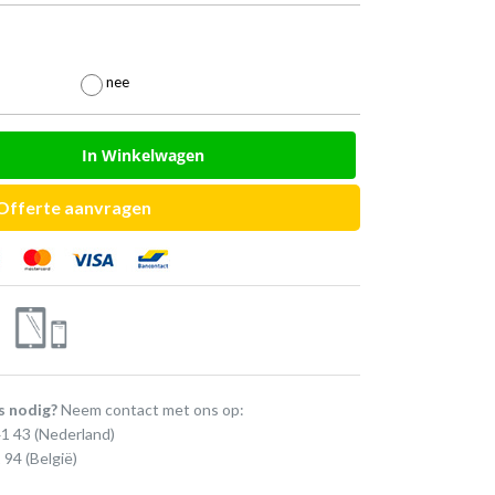

nee
In Winkelwagen
Offerte aanvragen
s nodig?
Neem contact met ons op:
41 43
(Nederland)
 94
(België)