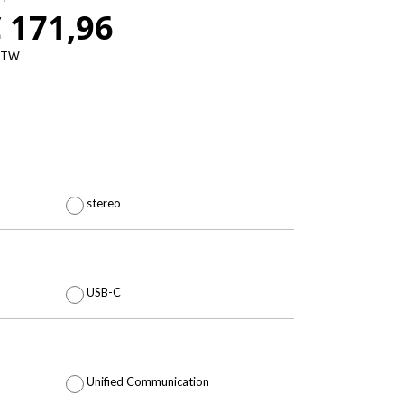
Prijsklasse:
€
171,96
€
 BTW
144,76
tot
€

171,96
stereo

USB-C

Unified Communication