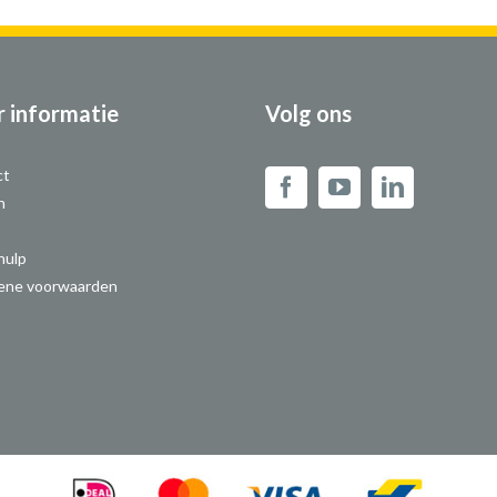
 informatie
Volg ons
ct
n
hulp
ene voorwaarden