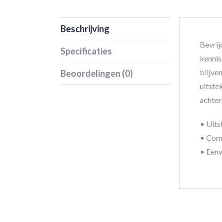
Beschrijving
Bevrij
Specificaties
kennis
blijve
Beoordelingen (0)
uitste
achter
• Uits
• Com
• Eenv