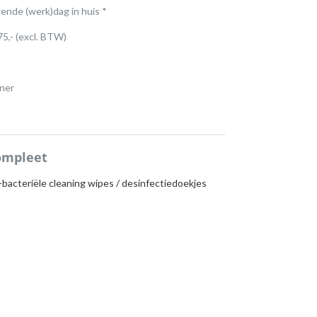
gende (werk)dag in huis *
75,- (excl. BTW)
ner
ompleet
-bacteriële cleaning wipes / desinfectiedoekjes