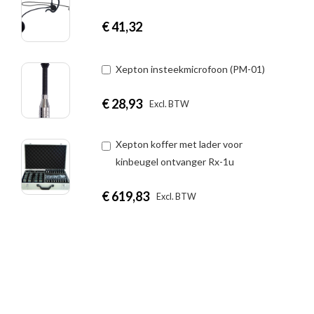
€
41,32
Xepton insteekmicrofoon (PM-01)
€
28,93
|
Excl. BTW
Incl. BTW
Xepton koffer met lader voor
kinbeugel ontvanger Rx-1u
€
619,83
|
Excl. BTW
Incl. BTW