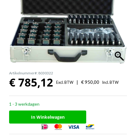
Artikelnummer#: 8030322
€
785,12
|
€
950,00
Excl. BTW
Incl. BTW
1 - 3 werkdagen
In Winkelwagen