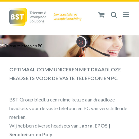
Ga
naar
inhoud
Bureautelefoon en PC
OPTIMAAL COMMUNICEREN MET DRAADLOZE
HEADSETS VOOR DE VASTE TELEFOON EN PC
BST Group biedt u een ruime keuze aan draadloze
headsets voor de vaste telefoon en PC van verschillende
merken.
Wij hebben diverse headsets van
Jabra, EPOS |
Sennheiser en Poly
.