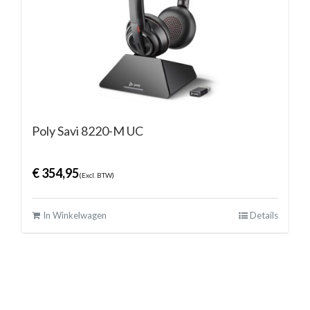
Poly Savi 8220-M UC
€
354,95
(Excl. BTW)
In Winkelwagen
Details