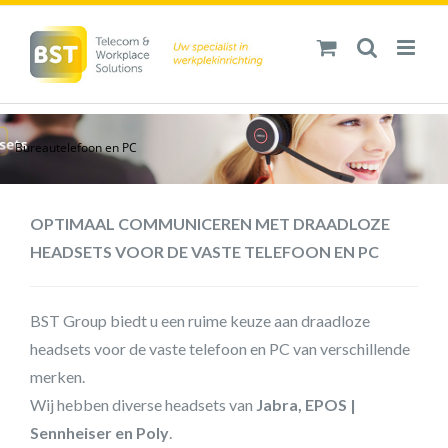
Ga
naar
inhoud
Bureautelefoon en PC
OPTIMAAL COMMUNICEREN MET DRAADLOZE
HEADSETS VOOR DE VASTE TELEFOON EN PC
BST Group biedt u een ruime keuze aan draadloze
headsets voor de vaste telefoon en PC van verschillende
merken.
Wij hebben diverse headsets van
Jabra, EPOS |
Sennheiser en Poly
.