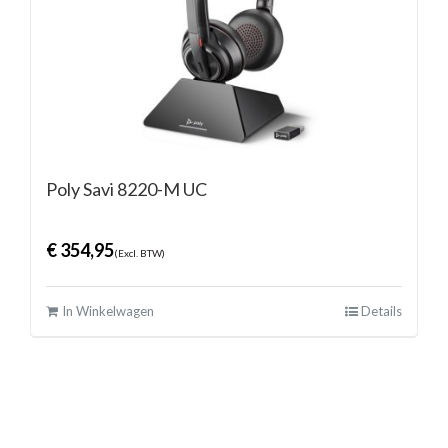
Poly Savi 8220-M UC
€
354,95
(Excl. BTW)
In Winkelwagen
Details