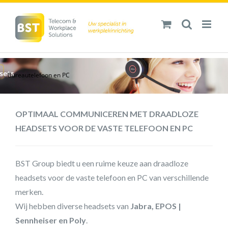
Ga
naar
inhoud
Bureautelefoon en PC
OPTIMAAL COMMUNICEREN MET DRAADLOZE
HEADSETS VOOR DE VASTE TELEFOON EN PC
BST Group biedt u een ruime keuze aan draadloze
headsets voor de vaste telefoon en PC van verschillende
merken.
Wij hebben diverse headsets van
Jabra, EPOS |
Sennheiser en Poly
.