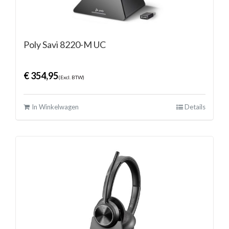
Poly Savi 8220-M UC
€
354,95
(Excl. BTW)
In Winkelwagen
Details