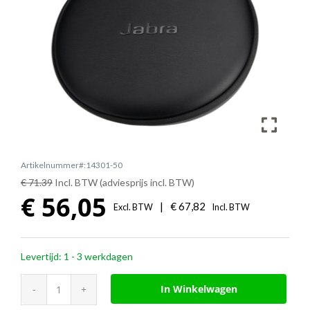
Artikelnummer#:14301-50
€ 71.39
Incl. BTW (adviesprijs incl. BTW)
€
56,05
|
€
67,82
Excl. BTW
Incl. BTW
Levertijd: 1 - 3 werkdagen
Jabra
In Winkelwagen
draagtas