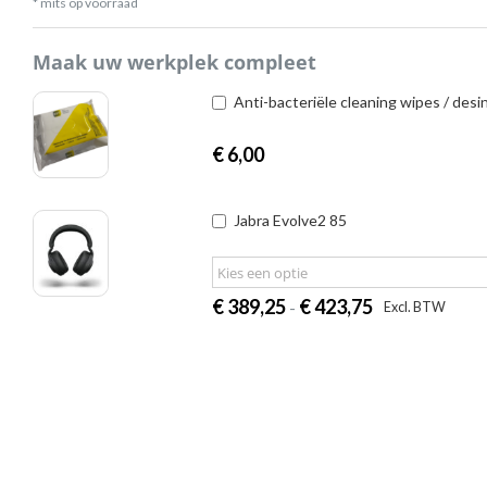
* mits op voorraad
Maak uw werkplek compleet
Anti-bacteriële cleaning wipes / desi
€
6,00
Jabra Evolve2 85
Prijsklasse:
€
389,25
€
423,75
|
-
Excl. BTW
Inc
€
389,25
tot
€
423,75