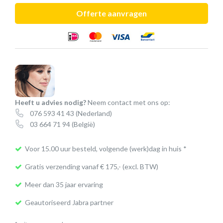
(Evolve2
Offerte aanvragen
85)
aantal
Heeft u advies nodig?
Neem contact met ons op:
076 593 41 43
(Nederland)
03 664 71 94
(België)
Voor 15.00 uur besteld, volgende (werk)dag in huis *
Gratis verzending vanaf € 175,- (excl. BTW)
Meer dan 35 jaar ervaring
Geautoriseerd Jabra partner