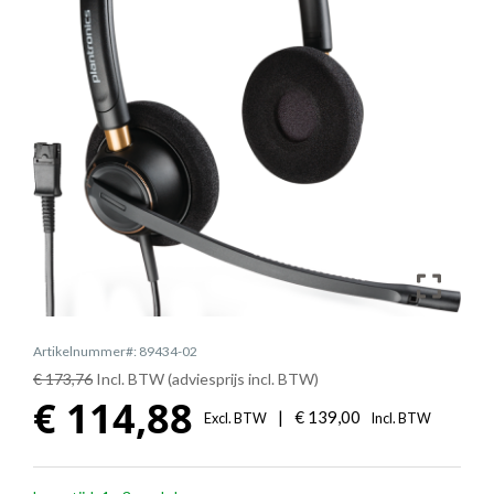
Artikelnummer#: 89434-02
€ 173,76
Incl. BTW (adviesprijs incl. BTW)
€
114,88
|
€
139,00
Excl. BTW
Incl. BTW