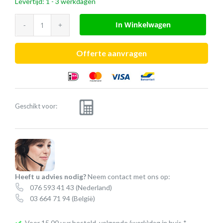
Levertijd: 1 - 3 werkdagen
Poly
In Winkelwagen
EncorePro
HW520
Offerte aanvragen
aantal
Geschikt voor:
Heeft u advies nodig?
Neem contact met ons op:
076 593 41 43
(Nederland)
03 664 71 94
(België)
Voor 15.00 uur besteld, volgende (werk)dag in huis *