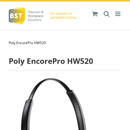
Ga
naar
inhoud
Poly EncorePro HW520
Poly EncorePro HW520