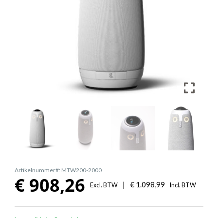
Artikelnummer#: MTW200-2000
€
908,26
|
€
1.098,99
Excl. BTW
Incl. BTW