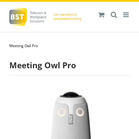
Ga
naar
inhoud
Meeting Owl Pro
Meeting Owl Pro