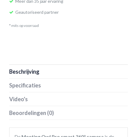
Meer dan 35 jaar ervaring
Geautoriseerd partner
* mits op voorraad
Beschrijving
Specificaties
Video's
Beoordelingen (0)
De
Meeting Owl Pro smart 360° camera
is de